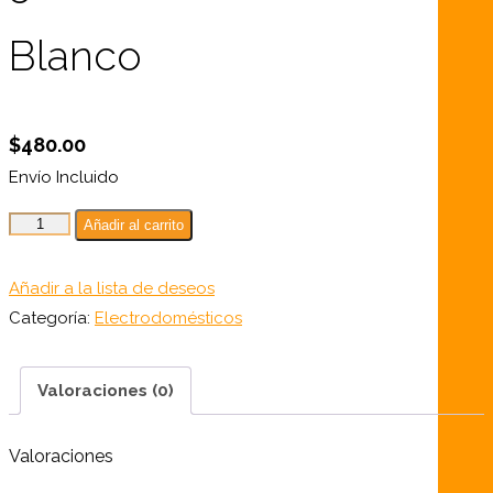
Blanco
$
480.00
Envío Incluido
Nevera
Añadir al carrito
Premium
Ejecutiva
Añadir a la lista de deseos
5
Categoría:
Electrodomésticos
Pies
Blanco
Valoraciones (0)
cantidad
Valoraciones