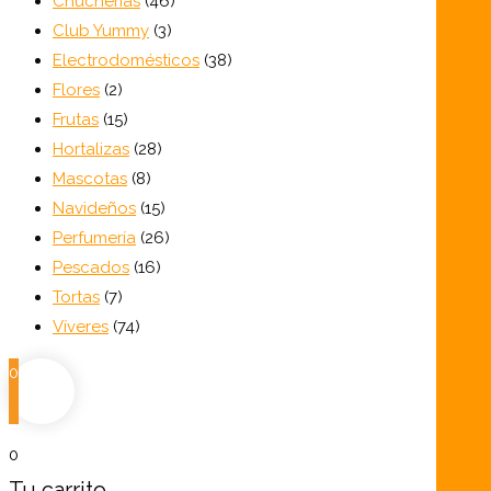
Chucherías
46
3
productos
Club Yummy
3
productos
38
Electrodomésticos
38
2
productos
Flores
2
productos
15
Frutas
15
productos
28
Hortalizas
28
8
productos
Mascotas
8
productos
15
Navideños
15
productos
26
Perfumería
26
16
productos
Pescados
16
7
productos
Tortas
7
productos
74
Víveres
74
productos
0
0
Tu carrito