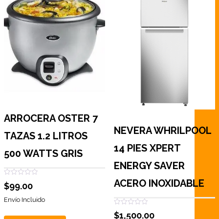
ARROCERA OSTER 7
NEVERA WHRILPOOL
TAZAS 1.2 LITROS
14 PIES XPERT
500 WATTS GRIS
ENERGY SAVER
ACERO INOXIDABLE
Valorado
$
99.00
con
0
de
Envío Incluido
5
Valorado
$
1,500.00
con