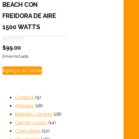
BEACH CON
FREIDORA DE AIRE
1500 WATTS
Valorado
$
99.00
con
0
de
Envío Incluido
5
Agregar al Carrito
9
Combos
9
productos
18
Artículos
18
productos
28
Bebidas y licores
28
14
productos
Carnes y pollo
14
22
productos
Charcutería
22
productos
46