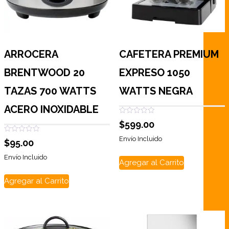
ARROCERA
CAFETERA PREMIUM
BRENTWOOD 20
EXPRESO 1050
TAZAS 700 WATTS
WATTS NEGRA
ACERO INOXIDABLE
Valorado
$
599.00
con
0
Valorado
de
Envío Incluido
$
95.00
con
5
0
de
Envío Incluido
Agregar al Carrito
5
Agregar al Carrito