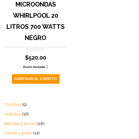
MICROONDAS
WHIRLPOOL 20
LITROS 700 WATTS
NEGRO
Valorado
$
520.00
con
0
de
Envío Incluido
5
AGREGAR AL CARRITO
Combos
9
Artículos
18
Bebidas y licores
28
Carnes y pollo
14