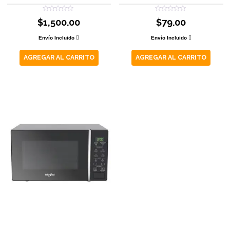
Valorado
Valorado
$
1,500.00
$
79.00
con
con
0
0
de
de
Envío Incluido
Envío Incluido
5
5
AGREGAR AL CARRITO
AGREGAR AL CARRITO