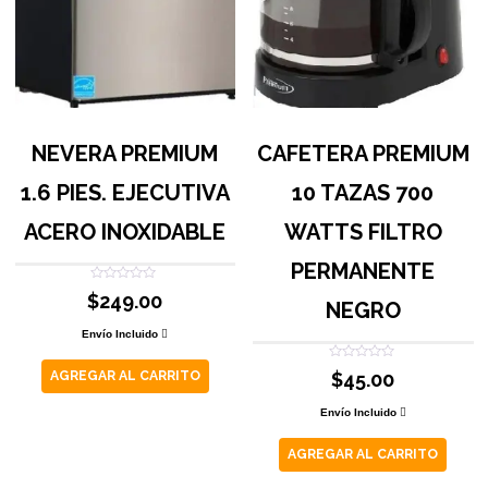
NEVERA PREMIUM
CAFETERA PREMIUM
1.6 PIES. EJECUTIVA
10 TAZAS 700
ACERO INOXIDABLE
WATTS FILTRO
PERMANENTE
Valorado
$
249.00
con
NEGRO
0
de
Envío Incluido
5
Valorado
AGREGAR AL CARRITO
$
45.00
con
0
de
Envío Incluido
5
AGREGAR AL CARRITO