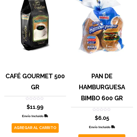
CAFÉ GOURMET 500
PAN DE
GR
HAMBURGUESA
BIMBO 600 GR
Valorado
$
11.99
con
0
de
Valorado
Envío Incluido
$
6.05
5
con
0
de
Envío Incluido
AGREGAR AL CARRITO
5