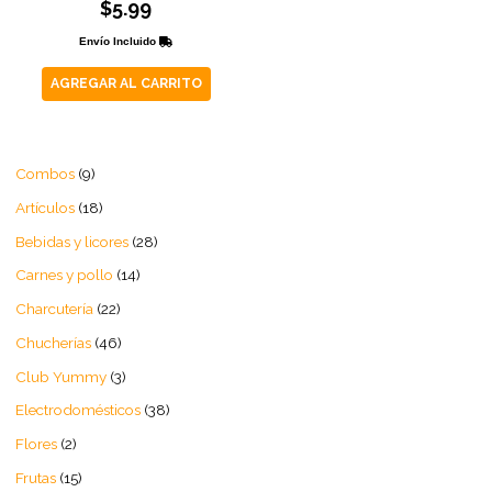
$
5.99
con
0
de
Envío Incluido
5
AGREGAR AL CARRITO
Combos
9
Artículos
18
Bebidas y licores
28
Carnes y pollo
14
Charcutería
22
Chucherías
46
Club Yummy
3
Electrodomésticos
38
Flores
2
Frutas
15