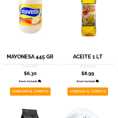
MAYONESA 445 GR
ACEITE 1 LT
Valorado
Valorado
$
6.30
$
8.99
con
con
0
0
de
de
Envío Incluido
Envío Incluido
5
5
AGREGAR AL CARRITO
AGREGAR AL CARRITO