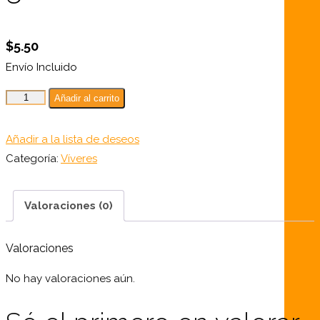
$
5.50
Envío Incluido
Lata
Añadir al carrito
de
atún
Añadir a la lista de deseos
en
Categoría:
Víveres
agua
170
Valoraciones (0)
gr
cantidad
Valoraciones
No hay valoraciones aún.