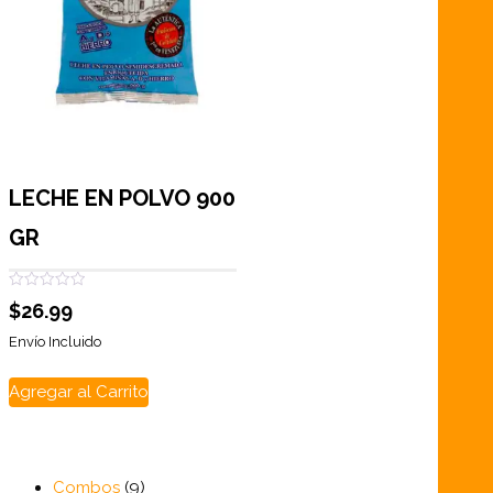
LECHE EN POLVO 900
GR
Valorado
$
26.99
con
0
de
Envío Incluido
5
Agregar al Carrito
9
Combos
9