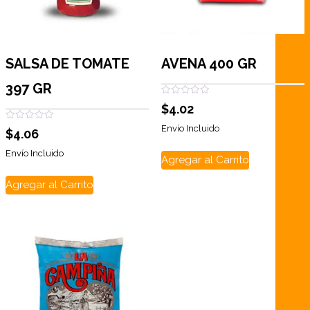
SALSA DE TOMATE
AVENA 400 GR
397 GR
Valorado
$
4.02
con
0
Valorado
de
Envío Incluido
$
4.06
con
5
0
de
Envío Incluido
Agregar al Carrito
5
Agregar al Carrito