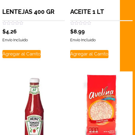
LENTEJAS 400 GR
ACEITE 1 LT
Valorado
Valorado
$
4.26
$
8.99
con
con
0
0
de
de
Envío Incluido
Envío Incluido
5
5
Agregar al Carrito
Agregar al Carrito