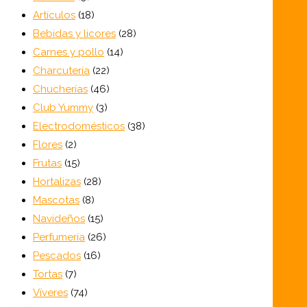
productos
18
Artículos
18
productos
28
Bebidas y licores
28
14
productos
Carnes y pollo
14
22
productos
Charcutería
22
productos
46
Chucherías
46
3
productos
Club Yummy
3
productos
38
Electrodomésticos
38
2
productos
Flores
2
productos
15
Frutas
15
productos
28
Hortalizas
28
8
productos
Mascotas
8
productos
15
Navideños
15
productos
26
Perfumería
26
16
productos
Pescados
16
7
productos
Tortas
7
productos
74
Víveres
74