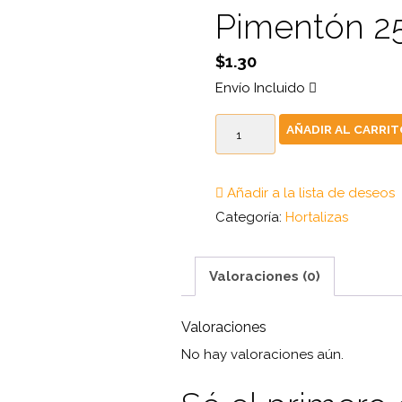
Pimentón 2
$
1.30
Envío Incluido
Pimentón
AÑADIR AL CARRI
250
gr
Añadir a la lista de deseos
cantidad
Categoría:
Hortalizas
Valoraciones (0)
Valoraciones
No hay valoraciones aún.