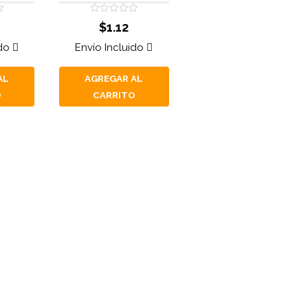
Valorado
$
1.12
con
0
de
ido
Envío Incluido
5
AL
AGREGAR AL
O
CARRITO