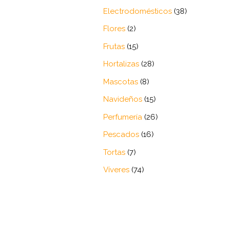
productos
38
Electrodomésticos
38
productos
2
Flores
2
productos
15
Frutas
15
productos
28
Hortalizas
28
productos
8
Mascotas
8
productos
15
Navideños
15
productos
26
Perfumería
26
productos
16
Pescados
16
productos
7
Tortas
7
productos
74
Víveres
74
productos