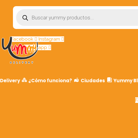
Búsqueda
de
productos
Facebook
Instagram
Whatsapp
Delivery
¿Cómo funciona?
Ciudades
Yummy B
F