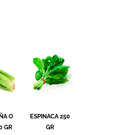
ÑA O
ESPINACA 250
0 GR
GR