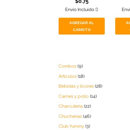
$
0.75
con
0
de
Envío Incluido
Env
5
AGREGAR AL
A
CARRITO
9
Combos
9
productos
18
Artículos
18
productos
28
Bebidas y licores
28
productos
14
Carnes y pollo
14
productos
22
Charcutería
22
productos
46
Chucherías
46
productos
3
Club Yummy
3