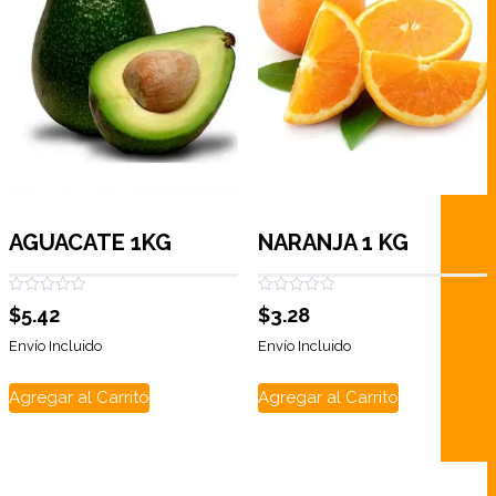
AGUACATE 1KG
NARANJA 1 KG
Valorado
Valorado
$
5.42
$
3.28
con
con
0
0
de
de
Envío Incluido
Envío Incluido
5
5
Agregar al Carrito
Agregar al Carrito