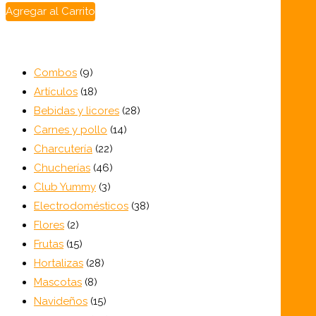
Agregar al Carrito
9
Combos
9
productos
18
Artículos
18
productos
28
Bebidas y licores
28
14
productos
Carnes y pollo
14
22
productos
Charcutería
22
productos
46
Chucherías
46
3
productos
Club Yummy
3
productos
38
Electrodomésticos
38
2
productos
Flores
2
productos
15
Frutas
15
productos
28
Hortalizas
28
8
productos
Mascotas
8
productos
15
Navideños
15