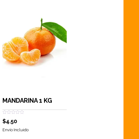
MANDARINA 1 KG
Valorado
$
4.50
con
0
de
Envío Incluido
5