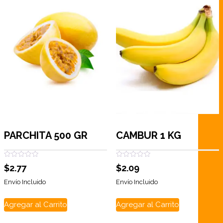
PARCHITA 500 GR
CAMBUR 1 KG
Valorado
Valorado
$
2.77
$
2.09
con
con
0
0
de
de
Envío Incluido
Envío Incluido
5
5
Agregar al Carrito
Agregar al Carrito