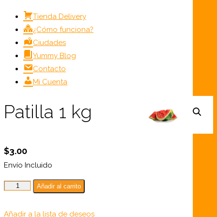
Tienda Delivery
¿Cómo funciona?
Ciudades
Yummy Blog
Contacto
Mi Cuenta
Patilla 1 kg
$
3.00
Envío Incluido
Patilla
Añadir al carrito
1
kg
Añadir a la lista de deseos