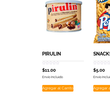
PIRULIN
SNACK
Valorado
Valorado
$
11.00
$
5.00
con
con
0
0
de
de
Envío Incluido
Envío Inclu
5
5
Agregar al Carrito
Agregar a