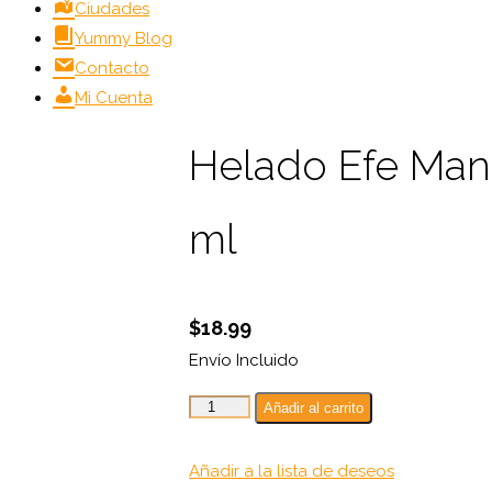
Ciudades
Yummy Blog
Contacto
Mi Cuenta
Helado Efe Man
ml
$
18.99
Envío Incluido
Helado
Añadir al carrito
Efe
Mantecado
Añadir a la lista de deseos