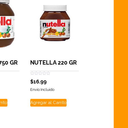
750 GR
NUTELLA 220 GR
Valorado
$
16.99
con
0
de
Envío Incluido
5
rito
Agregar al Carrito