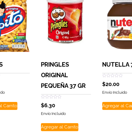
S
PRINGLES
NUTELLA 
ORIGINAL
Valorado
$
20.00
PEQUEÑA 37 GR
con
0
de
ido
Envío Incluido
5
Valorado
$
6.30
l Carrito
Agregar al Car
con
0
de
Envío Incluido
5
Agregar al Carrito