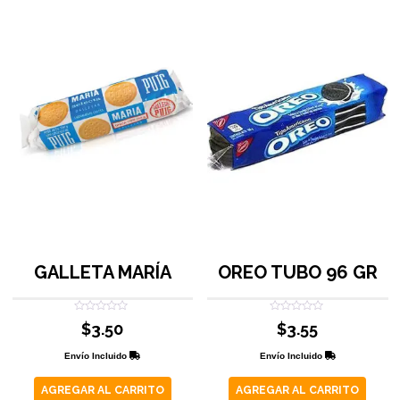
GALLETA MARÍA
OREO TUBO 96 GR
Valorado
Valorado
$
3.50
$
3.55
con
con
0
0
de
de
Envío Incluido
Envío Incluido
5
5
AGREGAR AL CARRITO
AGREGAR AL CARRITO