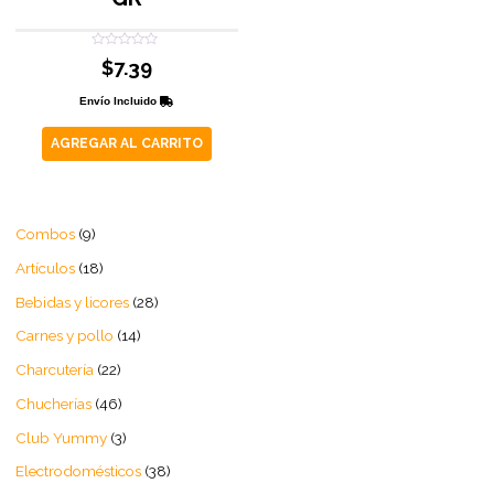
Valorado
$
7.39
con
0
de
Envío Incluido
5
AGREGAR AL CARRITO
Combos
9
Artículos
18
Bebidas y licores
28
Carnes y pollo
14
Charcutería
22
Chucherías
46
Club Yummy
3
Electrodomésticos
38