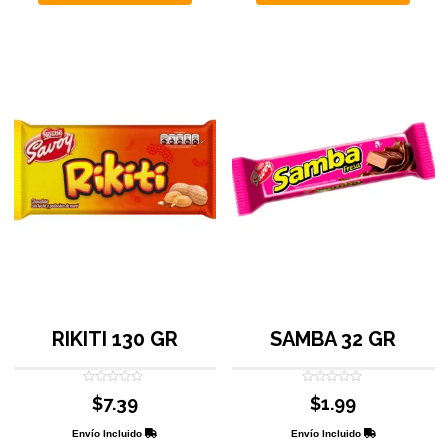
RIKITI 130 GR
SAMBA 32 GR
Valorado
Valorado
$
7.39
$
1.99
con
con
0
0
de
de
Envío Incluido
Envío Incluido
5
5