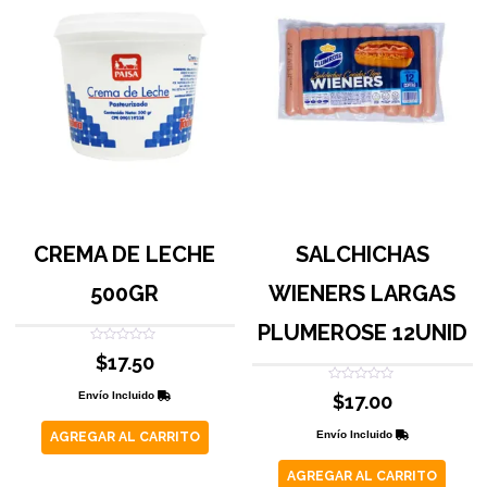
CREMA DE LECHE
SALCHICHAS
500GR
WIENERS LARGAS
PLUMEROSE 12UNID
Valorado
$
17.50
con
0
de
Valorado
Envío Incluido
$
17.00
5
con
0
de
Envío Incluido
AGREGAR AL CARRITO
5
AGREGAR AL CARRITO