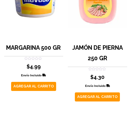
MARGARINA 500 GR
JAMÓN DE PIERNA
250 GR
Valorado
$
4.99
con
0
de
Valorado
Envío Incluido
$
4.30
5
con
0
de
Envío Incluido
AGREGAR AL CARRITO
5
AGREGAR AL CARRITO