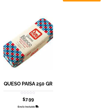
QUESO PAISA 250 GR
Valorado
$
7.99
con
0
de
Envío Incluido
5