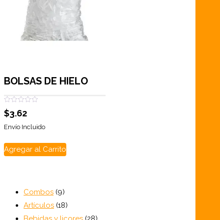
BOLSAS DE HIELO
Valorado
$
3.62
con
0
de
Envío Incluido
5
Agregar al Carrito
9
Combos
9
productos
18
Artículos
18
productos
28
Bebidas y licores
28