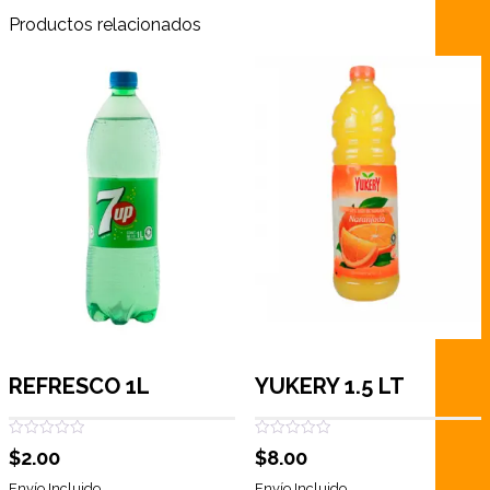
Productos relacionados
REFRESCO 1L
YUKERY 1.5 LT
Valorado
Valorado
$
2.00
$
8.00
con
con
0
0
de
de
Envío Incluido
Envío Incluido