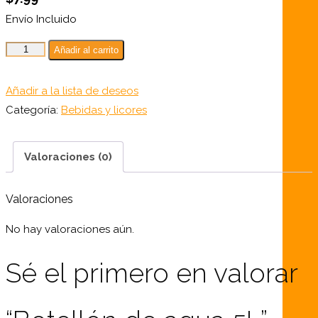
Envío Incluido
Botellón
Añadir al carrito
de
agua
Añadir a la lista de deseos
5L
Categoría:
Bebidas y licores
cantidad
Valoraciones (0)
Valoraciones
No hay valoraciones aún.
Sé el primero en valorar