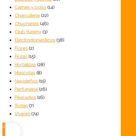
14
productos
Carnes y pollo
14
22
productos
Charcutería
22
productos
46
Chucherías
46
3
productos
Club Yummy
3
productos
38
Electrodomésticos
38
2
productos
Flores
2
productos
15
Frutas
15
productos
28
Hortalizas
28
8
productos
Mascotas
8
productos
15
Navideños
15
productos
26
Perfumería
26
16
productos
Pescados
16
7
productos
Tortas
7
productos
74
Víveres
74
productos
0