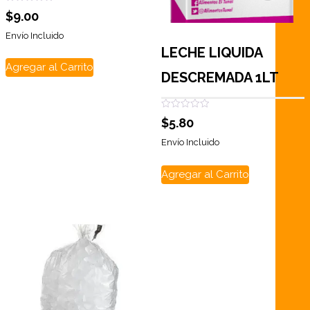
Valorado
$
9.00
con
0
de
Envío Incluido
5
LECHE LIQUIDA
Agregar al Carrito
DESCREMADA 1LT
Valorado
$
5.80
con
0
de
Envío Incluido
5
Agregar al Carrito